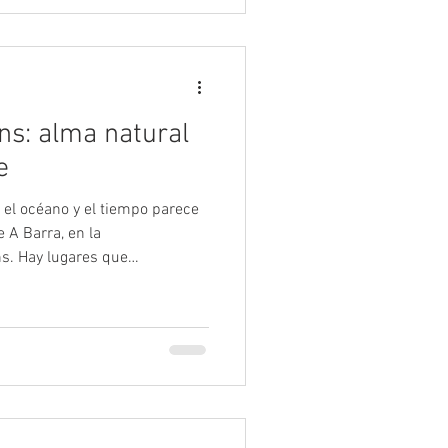
ns: alma natural
e
 el océano y el tiempo parece
e A Barra, en la
s. Hay lugares que
aridad. Otros lo hacen por el
etenerse. El estuario del
nda categoría. Situado entre
ños y la playa de Balarés,
e los paisajes más valiosos y
da Morte. A