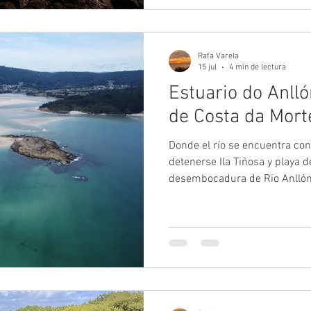
Rafa Varela
15 jul
4 min de lectura
Estuario do Anlló
de Costa da Mort
Donde el río se encuentra con
detenerse Ila Tiñosa y playa d
desembocadura de Rio Anllón
impresionan por su espectacul
silencio con el que invitan a d
Anllóns pertenece a esta segu
Ponteceso, Cabana de Berganti
este espacio natural es uno d
menos conocidos de la Costa 