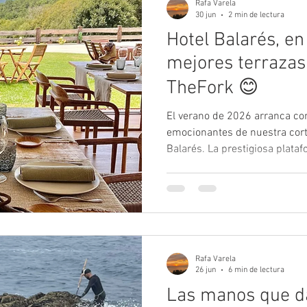
Rafa Varela
30 jun
2 min de lectura
Hotel Balarés, en
mejores terraza
TheFork 😊
El verano de 2026 arranca co
emocionantes de nuestra corta
Balarés. La prestigiosa plata
desvelado su esperada lista 
premia a los 50 mejores resta
España. Os podemos decir co
¡Hotel Balarés ha sido elegid
establecimiento del país! Est
vanguardia de la hostelería na
Rafa Varela
26 jun
6 min de lectura
Las manos que da