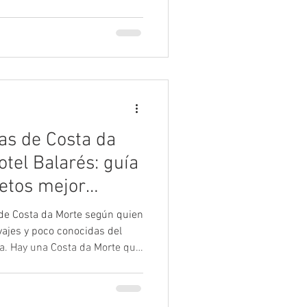
ocos minutos a algunos de los
con más personalidad de
 y faros atlánticos hasta
llas marineras y miradores
elección de lugares
r dur
as de Costa da
tel Balarés: guía
retos mejor
de Costa da Morte según quien
lvajes y poco conocidas del
cia. Hay una Costa da Morte que
e. Un litoral que los turistas
ota o Fisterra, sin saber que
 Cabana de Bergantiños, se