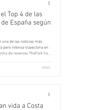
 el Top 4 de las
s de España según
n una de las noticias más
 pero intensa trayectoria en
forma de reservas TheFork ha
anual "Summer Hits", que
urantes con terraza de toda
n enorme satisfacción que
o como el 4º mejor
e reconocimiento nos sitúa a la
cional y
n vida a Costa