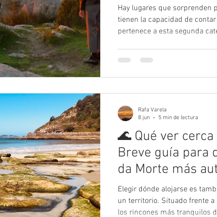
Hay lugares que sorprenden p
tienen la capacidad de contar
pertenece a esta segunda cate
municipio de Ponteceso, frent
este singular enclave natural 
más sorprendentes de Galicia
arena blanca que se eleva sob
hace generaciones, forma par
Estando como estamos ubicad
Rafa Varela
8 jun
5 min de lectura
🌊 Qué ver cerca 
Breve guía para d
da Morte más aut
próxima al hotel.
Elegir dónde alojarse es tam
un territorio. Situado frente a
los rincones más tranquilos d