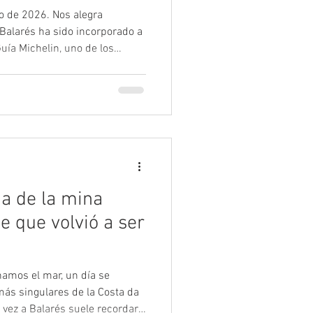
o de 2026. Nos alegra
Balarés ha sido incorporado a
Guía Michelin, uno de los
les más prestigiosos del
ión supone un importante
ció con la vocación de ofrecer
rir la Costa da Morte: un
 naturaleza y profundamente
rrito
ia de la mina
je que volvió a ser
hamos el mar, un día se
 más singulares de la Costa da
 vez a Balarés suele recordar