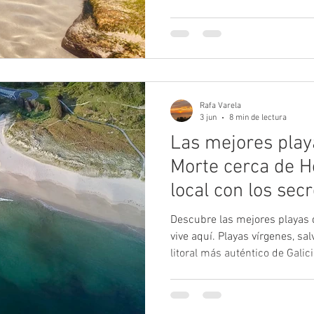
Balarés permite acceder en p
paisajes, pueblos y lugares 
Galicia. Desde playas salvajes
monumentos prehistóricos, vi
espectaculares, esta es una s
imprescindibles para disfruta
Rafa Varela
3 jun
8 min de lectura
Las mejores play
Morte cerca de Ho
local con los sec
guardados
Descubre las mejores playas 
vive aquí. Playas vírgenes, sa
litoral más auténtico de Gali
no aparece en las guías de viaj
pasan de largo camino de Carn
justo aquí, entre Ponteceso y