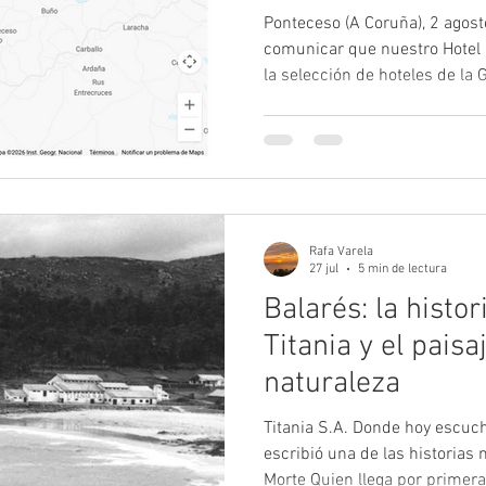
Ponteceso (A Coruña), 2 agost
comunicar que nuestro Hotel 
la selección de hoteles de la 
reconocimientos internaciona
sector turístico. Esta inclus
respaldo a un proyecto que na
una forma diferente de descub
hotel íntimo, integrado en la
vinculado a la identidad del te
Rafa Varela
27 jul
5 min de lectura
Balarés: la histor
Titania y el paisa
naturaleza
Titania S.A. Donde hoy escuc
escribió una de las historias
Morte Quien llega por primera