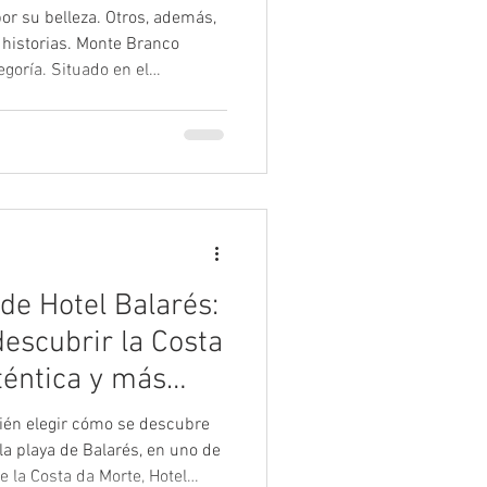
or su belleza. Otros, además,
 historias. Monte Branco
goría. Situado en el
e a la ría de Corme e Laxe,
ofrece uno de los paisajes
: una inmensa ladera de
re el Atlántico y que, desde
te del alma de Costa da Morte.
os a los
de Hotel Balarés:
escubrir la Costa
éntica y más
bién elegir cómo se descubre
 la playa de Balarés, en uno de
e la Costa da Morte, Hotel