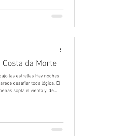
que protege la playa y la calma
lóns se funde con el Atlántico.
ismo lugar, hoy asociado al
ue escenario de una de las
ngulares de Costa da Morte.
 Costa da Morte
ajo las estrellas Hay noches
arece desafiar toda lógica. El
enas sopla el viento y, de
emitir un intenso resplandor
sadas sobre la arena dejan un
e haberse transformado en un
e Ardora, uno de los fenómenos
 que pueden contemplarse en