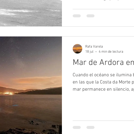
el color de su arena, el pinar 
con la que el estuario del Anl
Es difícil imaginar que este m
descanso y a la naturaleza, f
aventuras industriales más si
Bajo la arena
Rafa Varela
18 jul
4 min de lectura
Mar de Ardora en
Cuando el océano se ilumina b
en las que la Costa da Morte p
mar permanece en silencio, ap
repente, cada ola comienza a 
azul. La espuma brilla, las pi
rastro de luz y el agua parec
cielo estrellado. Es el Mar d
naturales más sorprendentes
las costas de