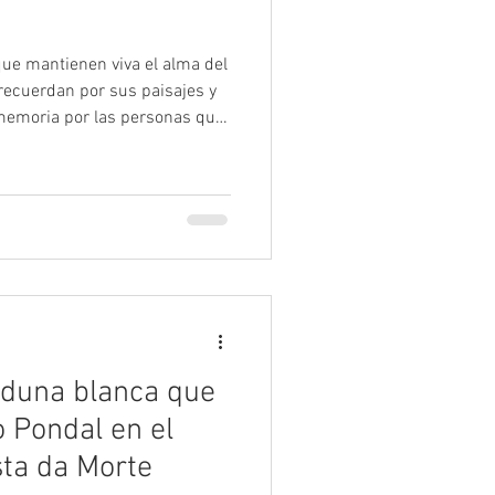
 que mantienen viva el alma del
 recuerdan por sus paisajes y
memoria por las personas que
eúne ambas cosas. El océano,
ntilados dibujan un paisaje
era identidad se ha
iones de hombres y mujeres
tmo que marcan el mar y la
 duna blanca que
o Pondal en el
sta da Morte