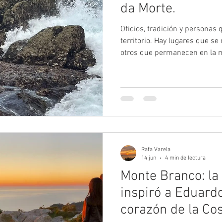
da Morte.
Oficios, tradición y personas
territorio. Hay lugares que se
otros que permanecen en la 
los habitan. Costa da Morte r
los faros, las playas y los aca
inconfundible, pero su verdad
construido gracias a generac
que aprendieron a vivir al ri
tierra. Mucho antes de que
Rafa Varela
14 jun
4 min de lectura
Monte Branco: la
inspiró a Eduard
corazón de la Co